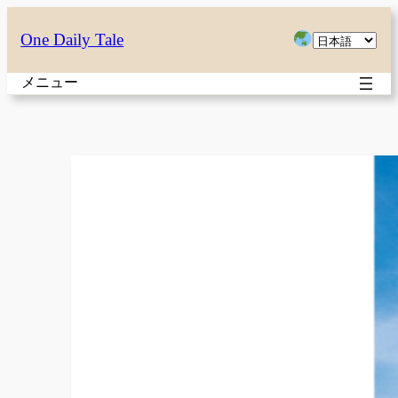
内
言
One Daily Tale
容
語
を
メニュー
を
ス
選
キ
択
ッ
プ