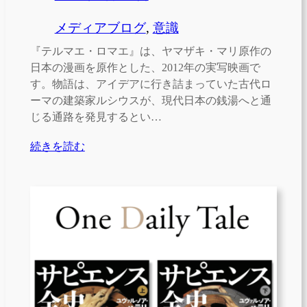
メディアブログ
, 
意識
『テルマエ・ロマエ』は、ヤマザキ・マリ原作の
日本の漫画を原作とした、2012年の実写映画で
す。物語は、アイデアに行き詰まっていた古代ロ
ーマの建築家ルシウスが、現代日本の銭湯へと通
じる通路を発見するとい…
続きを読む