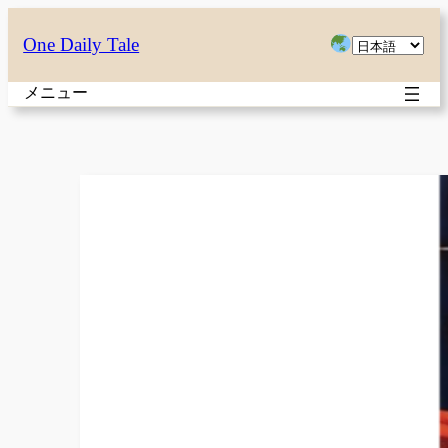
内
言
One Daily Tale
容
語
を
メニュー
を
ス
選
キ
択
ッ
プ