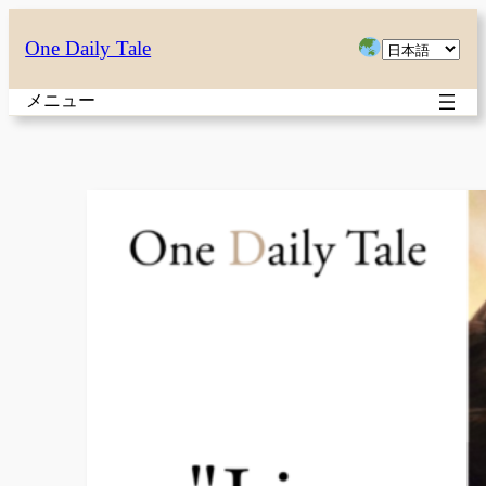
内
言
One Daily Tale
容
語
を
メニュー
を
ス
選
キ
択
ッ
プ