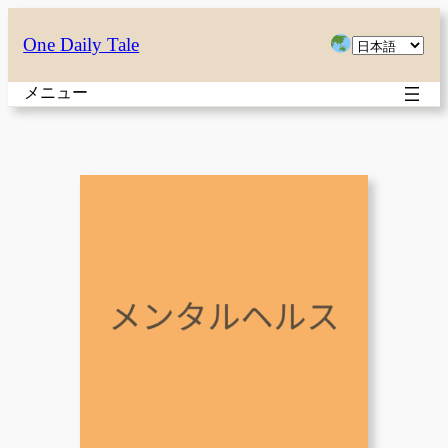
内
言
One Daily Tale
容
語
を
メニュー
を
ス
選
キ
択
ッ
プ