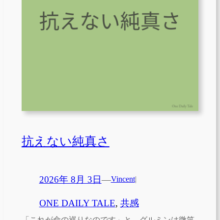
抗えない純真さ
2026年 8月 3日
—
Vincent
|
ONE DAILY TALE
, 
共感
「これが命の巡りなのです」と、グルミンは微笑