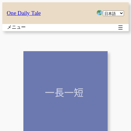
内
言
One Daily Tale
容
語
を
メニュー
を
ス
選
キ
択
ッ
プ