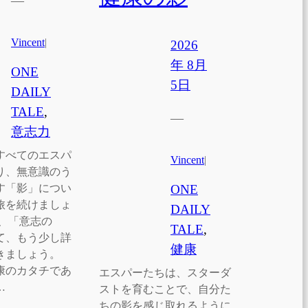
—
Vincent
|
2026
年 8月
ONE
5日
DAILY
TALE
, 
—
意志力
すべてのエスパ
Vincent
|
り、無意識のう
す「影」につい
ONE
旅を続けましょ
DAILY
は、「意志の
TALE
, 
て、もう少し詳
健康
きましょう。
康のカタチであ
エスパーたちは、スターダ
…
ストを育むことで、自分た
ちの影を感じ取れるように