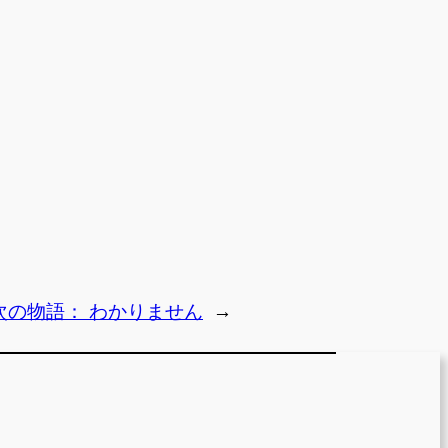
次の物語：
わかりません
→