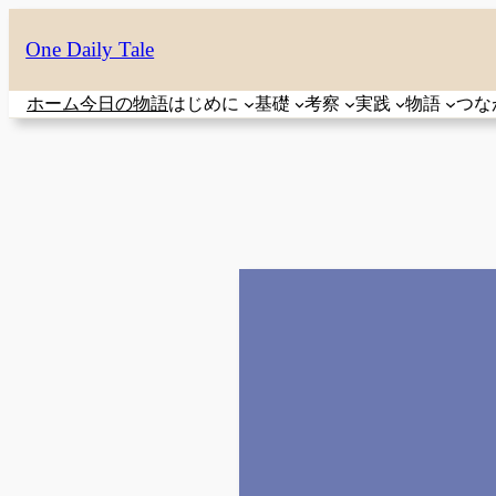
内
One Daily Tale
容
を
ホーム
今日の物語
はじめに
基礎
考察
実践
物語
つな
ス
キ
ッ
プ