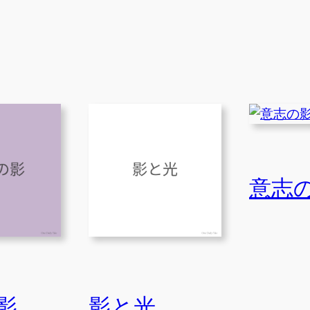
意志
影
影と光