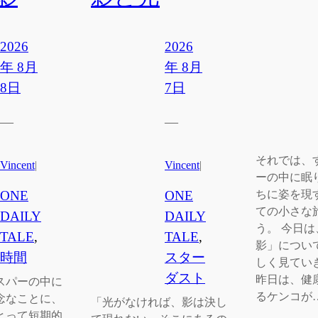
2026
2026
年 8月
年 8月
8日
7日
—
—
それでは、
Vincent
|
Vincent
|
ーの中に眠
ONE
ONE
ちに姿を現
ての小さな
DAILY
DAILY
う。 今日
TALE
, 
TALE
, 
影」につい
時間
スター
しく見てい
ダスト
昨日は、健
スパーの中に
るケンコが
念なことに、
「光がなければ、影は決し
とって短期的