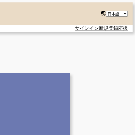
言
🌏
語
サインイン
新規登録
応援
を
選
択