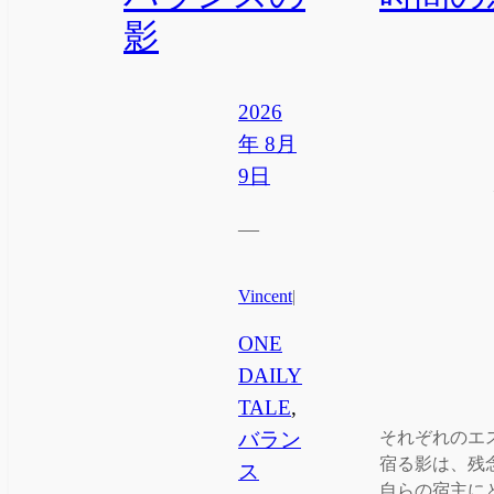
影
2026
年 8月
9日
—
Vincent
|
ONE
DAILY
TALE
, 
バラン
それぞれのエ
宿る影は、残
ス
自らの宿主に