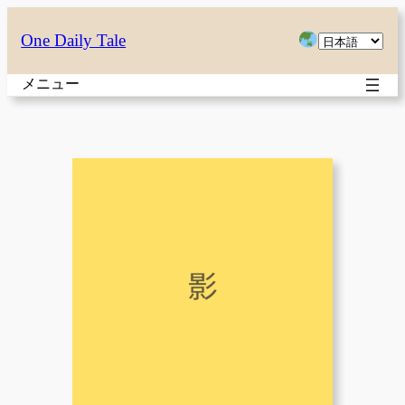
内
言
One Daily Tale
容
語
を
メニュー
を
ス
選
キ
択
ッ
プ