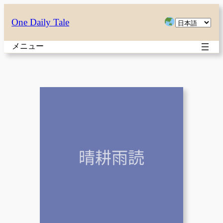
内
言
One Daily Tale
容
語
を
メニュー
を
ス
選
キ
択
ッ
プ