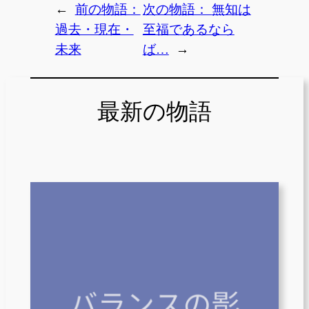
←
前の物語：
次の物語：
無知は
過去・現在・
至福であるなら
未来
ば…
→
最新の物語