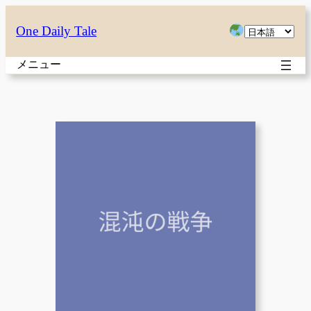
内
言
One Daily Tale
容
語
を
メニュー
を
ス
選
キ
択
ッ
プ