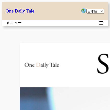
内
言
One Daily Tale
容
語
を
メニュー
を
ス
選
キ
択
ッ
プ