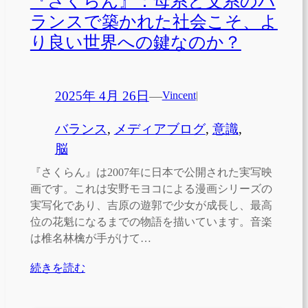
『さくらん』：母系と父系のバ
ランスで築かれた社会こそ、よ
り良い世界への鍵なのか？
2025年 4月 26日
—
Vincent
|
バランス
, 
メディアブログ
, 
意識
, 
脳
『さくらん』は2007年に日本で公開された実写映
画です。これは安野モヨコによる漫画シリーズの
実写化であり、吉原の遊郭で少女が成長し、最高
位の花魁になるまでの物語を描いています。音楽
は椎名林檎が手がけて…
続きを読む