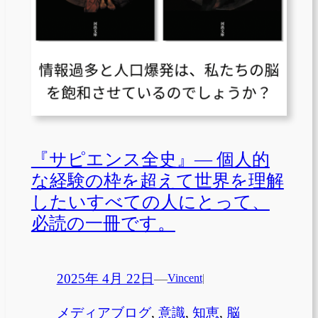
『サピエンス全史』— 個人的
な経験の枠を超えて世界を理解
したいすべての人にとって、
必読の一冊です。
2025年 4月 22日
—
Vincent
|
メディアブログ
, 
意識
, 
知恵
, 
脳