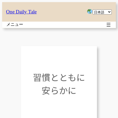
内
言
One Daily Tale
容
語
を
メニュー
を
ス
選
キ
択
ッ
プ