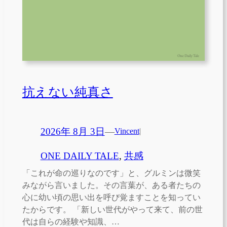
抗えない純真さ
2026年 8月 3日
—
Vincent
|
ONE DAILY TALE
, 
共感
「これが命の巡りなのです」と、グルミンは微笑
みながら言いました。その言葉が、ある者たちの
心に幼い頃の思い出を呼び覚ますことを知ってい
たからです。 「新しい世代がやって来て、前の世
代は自らの経験や知識、…