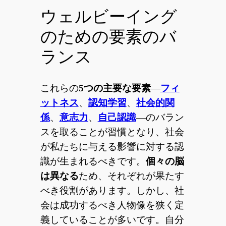
ウェルビーイング
のための要素のバ
ランス
これらの
5つの主要な要素
—
フィ
ットネス
、
認知学習
、
社会的関
係
、
意志力
、
自己認識
—のバラン
スを取ることが習慣となり、社会
が私たちに与える影響に対する認
識が生まれるべきです。
個々の脳
は異なる
ため、それぞれが果たす
べき役割があります。しかし、社
会は成功するべき人物像を狭く定
義していることが多いです。自分