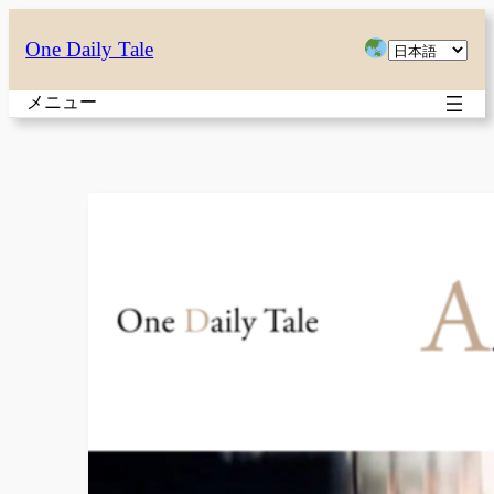
内
言
One Daily Tale
容
語
を
メニュー
を
ス
選
キ
択
ッ
プ