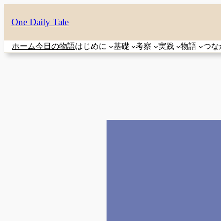
内
One Daily Tale
容
を
ホーム
今日の物語
はじめに
基礎
考察
実践
物語
つな
ス
キ
ッ
プ