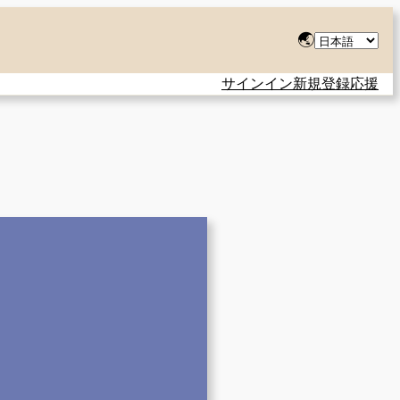
言
🌏
語
サインイン
新規登録
応援
を
選
択