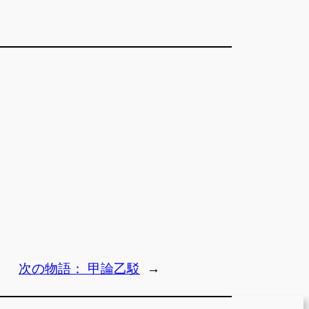
次の物語：
甲論乙駁
→