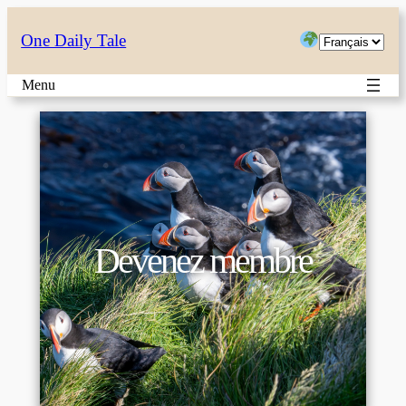
Choisir
One Daily Tale
une
Menu
langue
Devenez membre