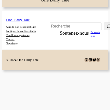
One Daily Tale
Rechercher
Avis de non-responsabilité
Politique de confidentialité
Soutenez-nous
En savoir
Conditions générales
plus
Contact
Newsletter
Instagram
LinkedIn
Bluesky
X
© 2024 One Daily Tale