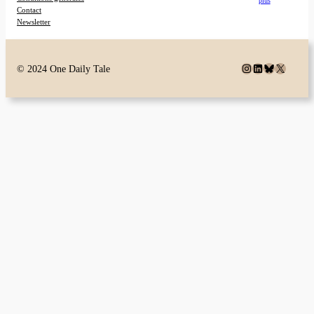
plus
Contact
Newsletter
Instagram
LinkedIn
Bluesky
X
© 2024 One Daily Tale