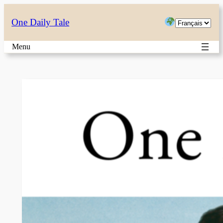
Aller
Choisir
One Daily Tale
au
une
contenu
Menu
langue