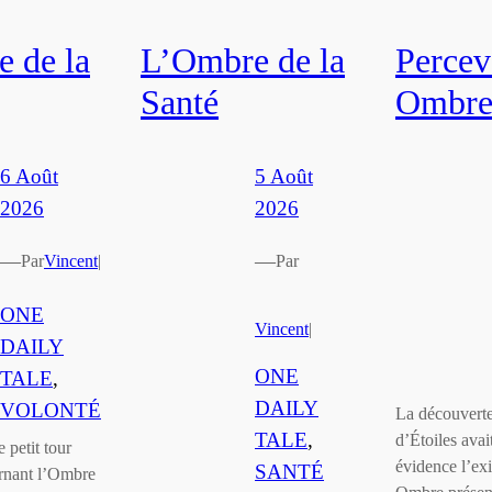
 de la
L’Ombre de la
Percev
Santé
Ombr
6 Août
5 Août
2026
2026
—
—
Par
Vincent
|
Par
ONE
Vincent
|
DAILY
ONE
TALE
, 
DAILY
VOLONTÉ
La découverte
TALE
, 
d’Étoiles avai
 petit tour
évidence l’ex
SANTÉ
rnant l’Ombre