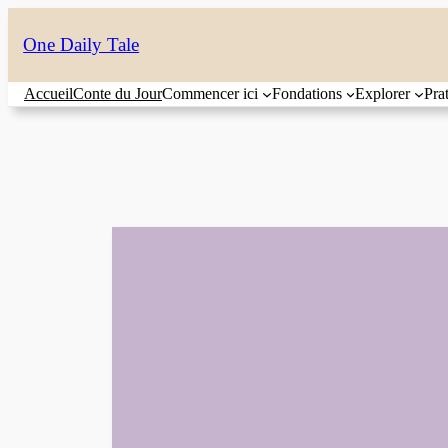
Aller
One Daily Tale
au
contenu
Accueil
Conte du Jour
Commencer ici
Fondations
Explorer
Pra