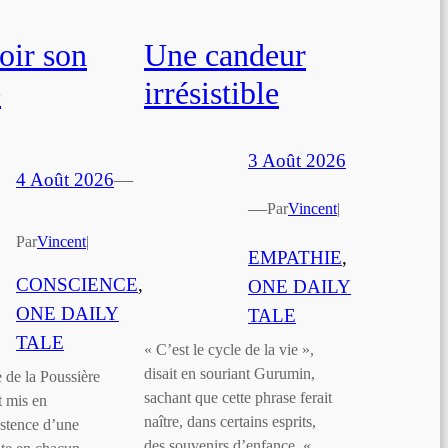
oir son
Une candeur
e
irrésistible
3 Août 2026
4 Août 2026
—
—
Par
Vincent
|
Par
Vincent
|
EMPATHIE
, 
CONSCIENCE
, 
ONE DAILY
ONE DAILY
TALE
TALE
« C’est le cycle de la vie »,
disait en souriant Gurumin,
 de la Poussière
sachant que cette phrase ferait
t mis en
naître, dans certains esprits,
istence d’une
des souvenirs d’enfance. «