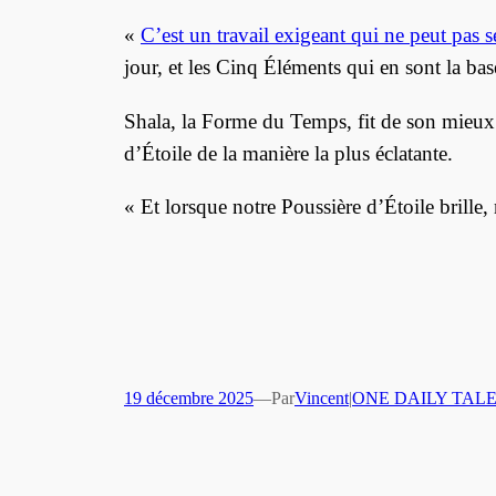
«
C’est un travail exigeant qui ne peut pas s
jour, et les Cinq Éléments qui en sont la bas
Shala, la Forme du Temps, fit de son mieux p
d’Étoile de la manière la plus éclatante.
« Et lorsque notre Poussière d’Étoile brill
19 décembre 2025
—
Par
Vincent
|
ONE DAILY TAL