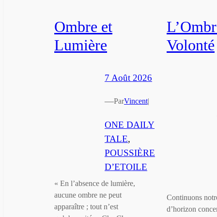
Ombre et
L’Ombre
Lumière
Volonté
7 Août 2026
—
Par
Vincent
|
ONE DAILY
TALE
, 
POUSSIÈRE
D’ETOILE
« En l’absence de lumière,
aucune ombre ne peut
Continuons notre
apparaître ; tout n’est
d’horizon conce