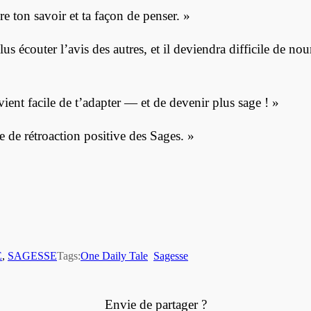
e ton savoir et ta façon de penser. »
us écouter l’avis des autres, et il deviendra difficile de nour
evient facile de t’adapter — et de devenir plus sage ! »
e de rétroaction positive des Sages. »
E
, 
SAGESSE
Tags:
One Daily Tale
Sagesse
Envie de partager ?