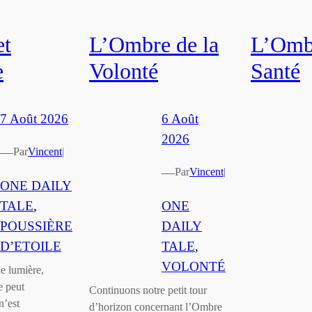
et
L’Ombre de la
L’Ombr
e
Volonté
Santé
7 Août 2026
6 Août
2026
—
Par
Vincent
|
—
Par
Vincent
|
ONE DAILY
TALE
, 
ONE
POUSSIÈRE
DAILY
D’ETOILE
TALE
, 
VOLONTÉ
e lumière,
e peut
Continuons notre petit tour
n’est
d’horizon concernant l’Ombre