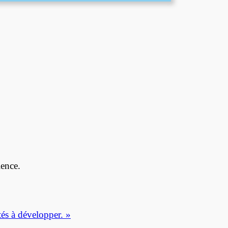
ience.
tés à développer. »