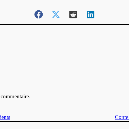
 commentaire.
ients
Conte