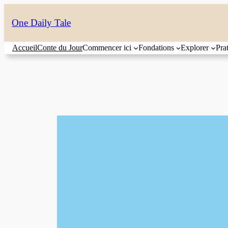
Aller
One Daily Tale
au
contenu
Accueil
Conte du Jour
Commencer ici
Fondations
Explorer
Pra