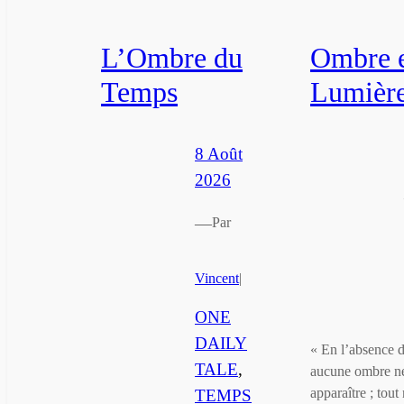
L’Ombre du
Ombre 
Temps
Lumièr
8 Août
2026
—
Par
Vincent
|
ONE
DAILY
« En l’absence d
TALE
, 
aucune ombre n
apparaître ; tout 
TEMPS