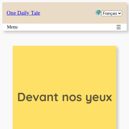
Aller
Choisir
One Daily Tale
au
une
contenu
Menu
langue