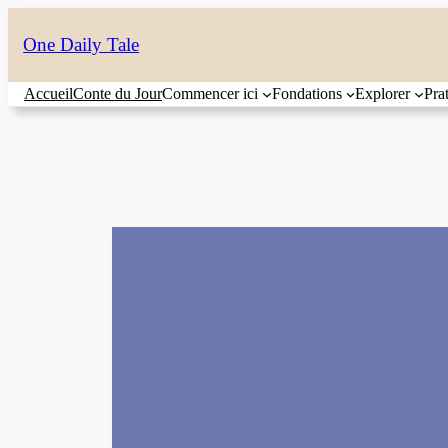
Aller
One Daily Tale
au
contenu
Accueil
Conte du Jour
Commencer ici
Fondations
Explorer
Pra