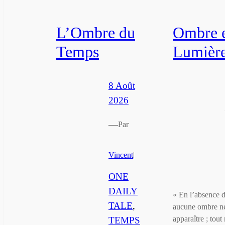
L’Ombre du
Ombre 
Temps
Lumièr
8 Août
2026
—
Par
Vincent
|
ONE
DAILY
« En l’absence d
TALE
, 
aucune ombre n
apparaître ; tout 
TEMPS