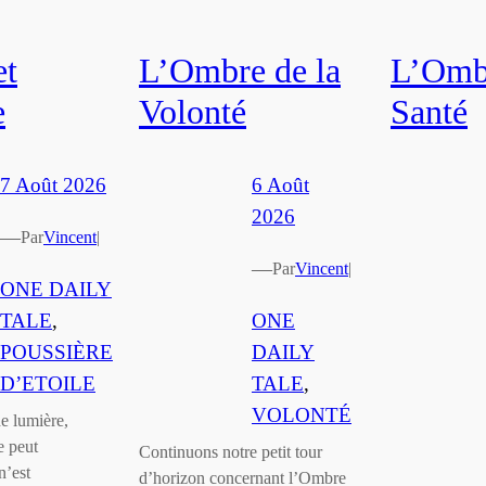
et
L’Ombre de la
L’Ombr
e
Volonté
Santé
7 Août 2026
6 Août
2026
—
Par
Vincent
|
—
Par
Vincent
|
ONE DAILY
TALE
, 
ONE
POUSSIÈRE
DAILY
D’ETOILE
TALE
, 
VOLONTÉ
e lumière,
e peut
Continuons notre petit tour
n’est
d’horizon concernant l’Ombre