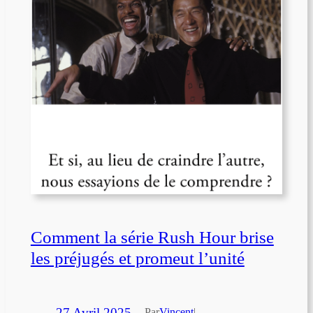
Comment la série Rush Hour brise
les préjugés et promeut l’unité
27 Avril 2025
—
Par
Vincent
|