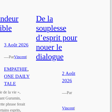
andeur
De la
tible
souplesse
d’esprit pour
3 Août 2026
nouer le
dialogue
—
Par
Vincent
|
EMPATHIE
, 
2 Août
ONE DAILY
2026
TALE
e de la vie »,
—
Par
riant Gurumin,
tte phrase ferait
Vincent
|
rtains esprits,