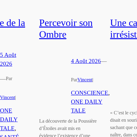
 de la
Percevoir son
Une c
Ombre
irrésis
5 Août
4 Août 2026
—
2026
—
Par
Par
Vincent
|
CONSCIENCE
, 
Vincent
|
ONE DAILY
ONE
TALE
« C’est le cycl
DAILY
disait en sou
La découverte de la Poussière
sachant que ce
TALE
, 
d’Étoiles avait mis en
naître, dans ce
évidence l’existence d’une