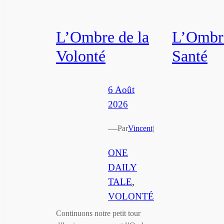
L’Ombre de la
L’Ombre
Volonté
Santé
6 Août
2026
—
Par
Vincent
|
ONE
DAILY
TALE
, 
VOLONTÉ
Continuons notre petit tour