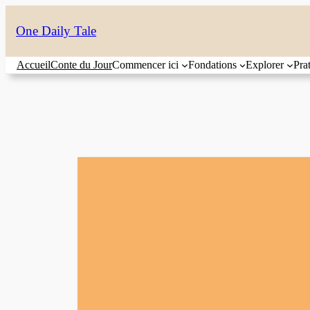
Aller
One Daily Tale
au
contenu
Accueil
Conte du Jour
Commencer ici
Fondations
Explorer
Pra