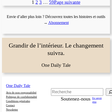
1
2
3
…
59
Page suivante
Envie d’aller plus loin ? Découvrez toutes les histoires et outils
→
Abonnement
Grandir de l’intérieur. Le changement
suivra.
One Daily Tale
One Daily Tale
Rechercher
Avis de non-responsabilité
Politique de confidentialité
Soutenez-nous
En savoir
Conditions générales
plus
Contact
Newsletter