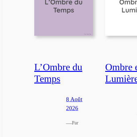
L’Ombre du
Ombre 
Temps
Lumièr
8 Août
2026
—
Par