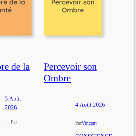
e de la
Percevoir son
Ombre
5 Août
4 Août 2026
—
2026
—
Par
Par
Vincent
|