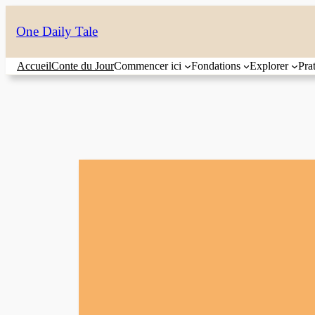
Aller
One Daily Tale
au
contenu
Accueil
Conte du Jour
Commencer ici
Fondations
Explorer
Pra