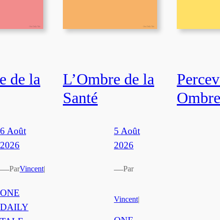
 de la
L’Ombre de la
Percev
Santé
Ombr
6 Août
5 Août
2026
2026
—
—
Par
Vincent
|
Par
ONE
Vincent
|
DAILY