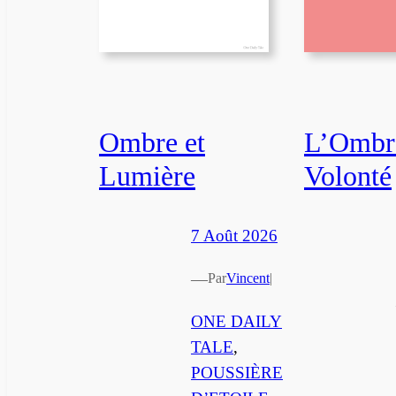
Ombre et
L’Ombre
Lumière
Volonté
7 Août 2026
—
Par
Vincent
|
ONE DAILY
TALE
, 
POUSSIÈRE