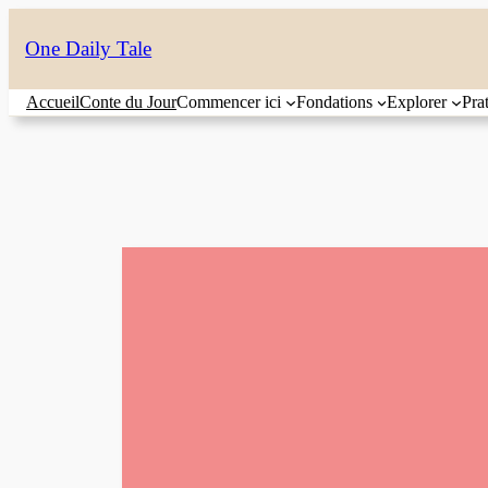
Aller
One Daily Tale
au
contenu
Accueil
Conte du Jour
Commencer ici
Fondations
Explorer
Pra