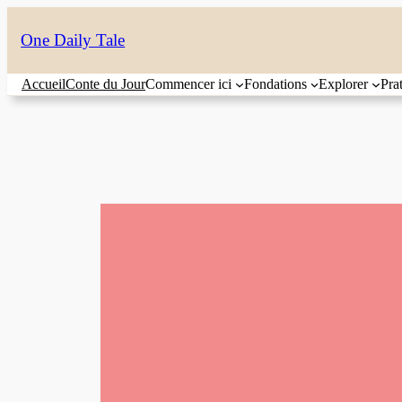
Aller
One Daily Tale
au
contenu
Accueil
Conte du Jour
Commencer ici
Fondations
Explorer
Pra