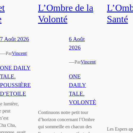
et
L’Ombre de la
L’Ombr
e
Volonté
Santé
7 Août 2026
6 Août
2026
—
Par
Vincent
|
—
Par
Vincent
|
ONE DAILY
TALE
, 
ONE
POUSSIÈRE
DAILY
D’ETOILE
TALE
, 
VOLONTÉ
e lumière,
e peut
Continuons notre petit tour
n’est
d’horizon concernant l’Ombre
 Cha Cha,
qui sommeille en chacun des
Les Espers ap
orynque, avait