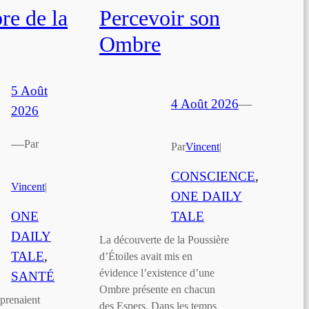
e de la
Percevoir son
Ombre
5 Août
4 Août 2026
—
2026
—
Par
Par
Vincent
|
CONSCIENCE
, 
Vincent
|
ONE DAILY
ONE
TALE
DAILY
La découverte de la Poussière
TALE
, 
d’Étoiles avait mis en
évidence l’existence d’une
SANTÉ
Ombre présente en chacun
prenaient
des Espers. Dans les temps