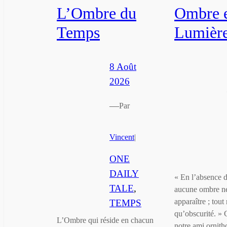
L’Ombre du
Ombre 
Temps
Lumièr
8 Août
2026
—
Par
Vincent
|
ONE
DAILY
« En l’absence d
TALE
, 
aucune ombre n
apparaître ; tout 
TEMPS
qu’obscurité. »
L’Ombre qui réside en chacun
notre ami ornith