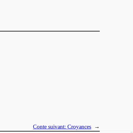
Conte suivant:
Croyances
→