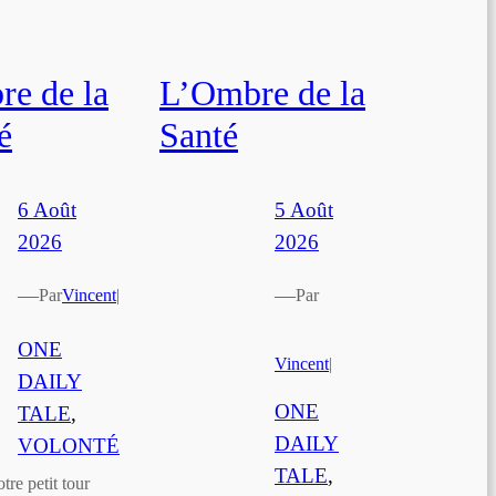
e de la
L’Ombre de la
é
Santé
6 Août
5 Août
2026
2026
—
—
Par
Vincent
|
Par
ONE
Vincent
|
DAILY
ONE
TALE
, 
DAILY
VOLONTÉ
TALE
, 
re petit tour