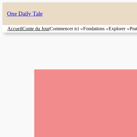
Aller
One Daily Tale
au
contenu
Accueil
Conte du Jour
Commencer ici
Fondations
Explorer
Pra