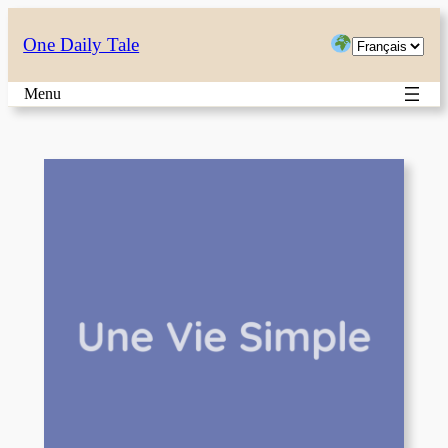
Aller
Choisir
One Daily Tale
au
une
contenu
Menu
langue